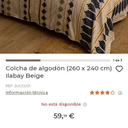
1
de
3
Colcha de algodón (260 x 240 cm)
Ilabay Beige
REF. 2UCCU01
Información técnica
(
3
)
No está disponible
59
,
€
99