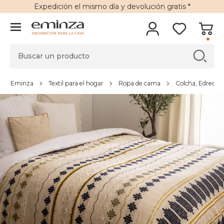
Expedición
el mismo día y
devolución gratis
*
DECORACIÓN PARA LA CASA
Eminza
Textil para el hogar
Ropa de cama
Colcha, Edredón