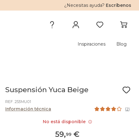
¿Necesitas ayuda?
Escríbenos
Inspiraciones
Blog
Suspensión Yuca Beige
REF. 253MU01
Información técnica
(
2
)
No está disponible
59
,
€
99