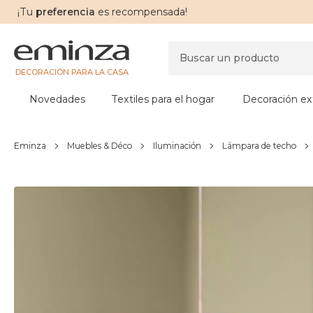
¡Tu
preferencia
es recompensada!
DECORACIÓN PARA LA CASA
Novedades
Textiles para el hogar
Decoración ext
Eminza
Muebles & Déco
Iluminación
Lámpara de techo