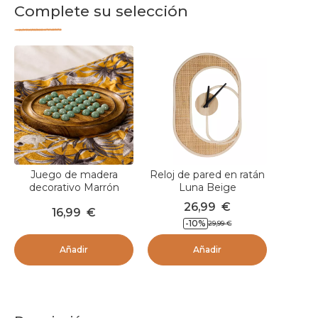
Complete su selección
Juego de madera
Reloj de pared en ratán
decorativo Marrón
Luna Beige
26,99
€
16,99
€
-
10
%
29,99
€
Añadir
Añadir