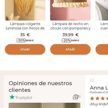
Lámpara colgante
Lámpara de techo en
Lámp
luminosa con flecos de
círculo con pompones y
cuer
bambú (H70 cm)
cuerda (D35 cm)
35
€
39,99
€
Huelva Natural
Charlotte Negro
-
50
%
-
20
%
69,99
€
49,99
€
Añadir
Añadir
Opiniones de nuestros
Anna L
clientes
Publicado el 2
1
¡Muy lindo!