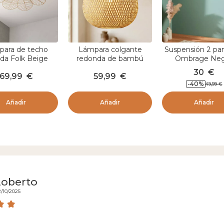
ara de techo
Lámpara colgante
Suspensión 2 pan
da Folk Beige
redonda de bambú
Ombrage Ne
(D40 cm) Kahala
30
€
69,99
€
59,99
€
Natural
-
40
%
49,99
€
Añadir
Añadir
Añadir
oberto
2/10/2025