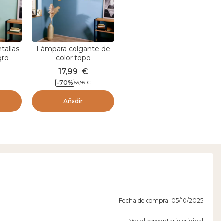
tallas
Lámpara colgante de
gro
color topo
17,99
€
-
70
%
59,99
€
Añadir
Fecha de compra: 05/10/2025
Ver el comentario original