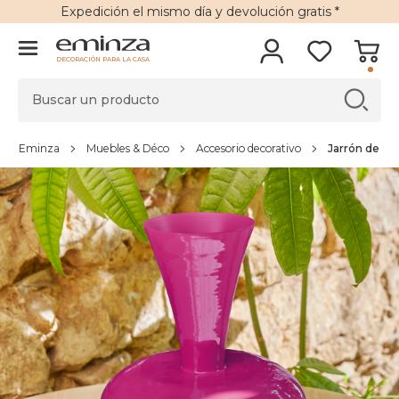
Expedición
el mismo día y
devolución gratis
*
DECORACIÓN PARA LA CASA
Eminza
Muebles & Déco
Accesorio decorativo
Jarrón de me