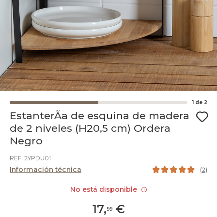
1
de
2
EstanterÃ­a de esquina de madera
de 2 niveles (H20,5 cm) Ordera
Negro
REF. 2YPDU01
Información técnica
(
2
)
No está disponible
17
,
€
99