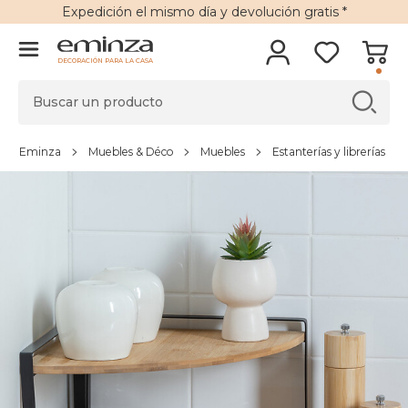
Expedición
el mismo día y
devolución gratis
*
DECORACIÓN PARA LA CASA
Eminza
Muebles & Déco
Muebles
Estanterías y librerías