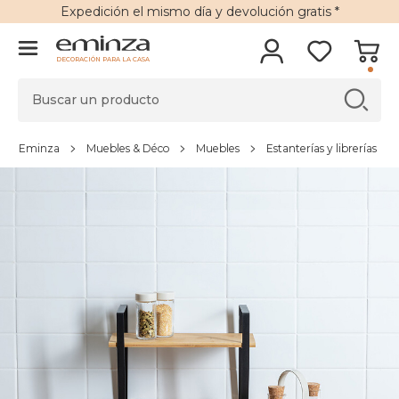
Expedición
el mismo día y
devolución gratis
*
DECORACIÓN PARA LA CASA
Eminza
Muebles & Déco
Muebles
Estanterías y librerías