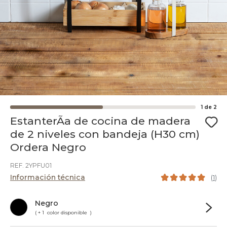
1
de
2
EstanterÃ­a de cocina de madera
de 2 niveles con bandeja (H30 cm)
Ordera Negro
REF. 2YPFU01
Información técnica
(
1
)
Negro
( + 1 color disponible )