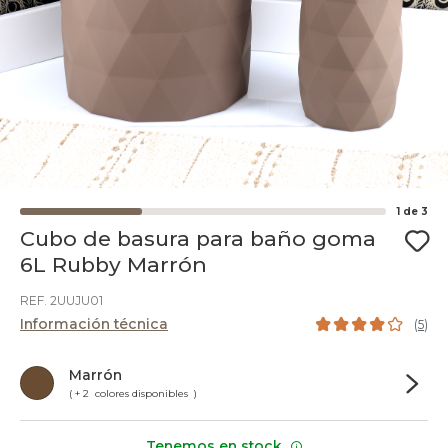
1
de
3
Cubo de basura para baño goma
6L Rubby Marrón
REF. 2UUJU01
Información técnica
(
5
)
Marrón
( + 2 colores disponibles )
Tenemos en stock