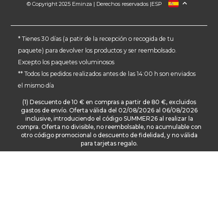
© Copyright 2025 Eminza | Derechos reservados |
ESP
FRANCIA
ITALIA
ALEMANIA
* Tienes 30 días (a patir de la recepción o recogida de tu
paquete) para devolver los productos y ser reembolsado.
PAÍSES BAJOS
Excepto los paquetes voluminosos
SUIZA
** Todos los pedidos realizados antes de las 14:00 h son enviados
DANMARK
el mismo día
(1) Descuento de 10 € en compras a partir de 80 €, excluidos
gastos de envío. Oferta válida del 02/08/2026 al 06/08/2026
inclusive, introduciendo el código SUMMER26 al realizar la
compra. Oferta no divisible, no reembolsable, no acumulable con
otro código promocional o descuento de fidelidad, y no válida
para tarjetas regalo.