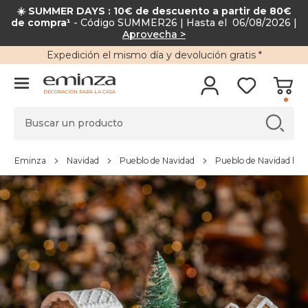
☀️ SUMMER DAYS : 10€ de descuento a partir de 80€
de compra¹
- Código SUMMER26 | Hasta el 06/08/2026 |
Aprovecha >
Expedición
el mismo día y
devolución gratis
*
DECORACIÓN PARA LA CASA
Eminza
Navidad
Pueblo de Navidad
Pueblo de Navidad lum