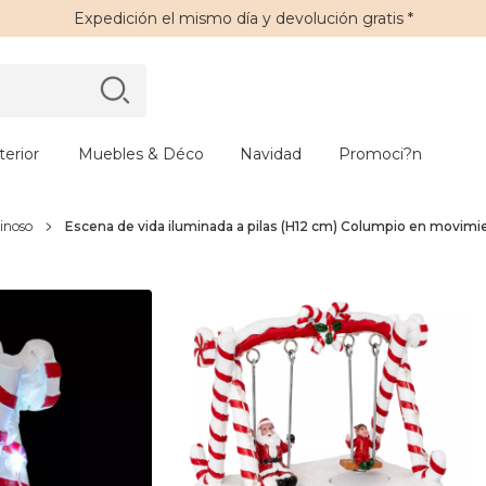
Expedición
el mismo día y
devolución gratis
*
erior
Muebles & Déco
Navidad
Promoci?n
inoso
Escena de vida iluminada a pilas (H12 cm) Columpio en movimi