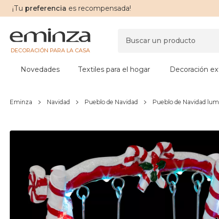
¡Tu
preferencia
es recompensada!
DECORACIÓN PARA LA CASA
Novedades
Textiles para el hogar
Decoración ext
Eminza
Navidad
Pueblo de Navidad
Pueblo de Navidad lum