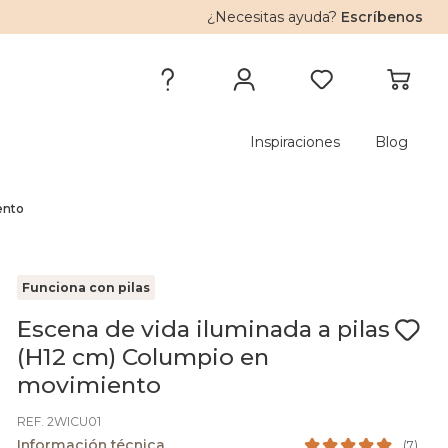
¿Necesitas ayuda?
Escríbenos
Inspiraciones
Blog
ento
Funciona con pilas
Escena de vida iluminada a pilas
(H12 cm) Columpio en
movimiento
REF. 2WICU01
Información técnica
(
7
)