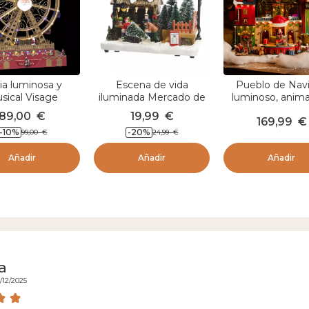
ia luminosa y
Escena de vida
Pueblo de Nav
sical Visage
iluminada Mercado de
luminoso, anim
Navidad a pilas
musical La fábri
89,00
€
19,99
€
169,99
€
juguetes
-10
%
-20
%
99,00
€
24,99
€
Añadir
Añadir
Añadir
a
/12/2025