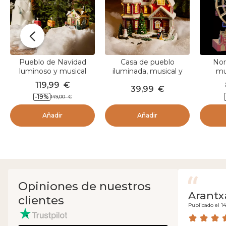
Pueblo de Navidad
Casa de pueblo
Nor
luminoso y musical
iluminada, musical y
mu
Teleférico
animada a pilas (H23
119,99
€
39,99
€
cm) Camden Street
-19
%
149,00
€
Añadir
Añadir
Opiniones de nuestros
Arantx
clientes
Publicado el 14