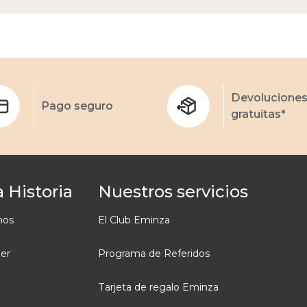
Devolucione
Pago seguro
gratuitas*
 Historia
Nuestros servicios
mos
El Club Eminza
ler
Programa de Referidos
Tarjeta de regalo Eminza