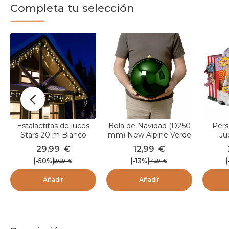
Completa tu selección
Estalactitas de luces
Bola de Navidad (D250
Pers
Stars 20 m Blanco
mm) New Alpine Verde
Ju
cálido 490 LED CB
29,99
€
12,99
€
-50
%
-13
%
59,99
€
14,99
€
Añadir
Añadir