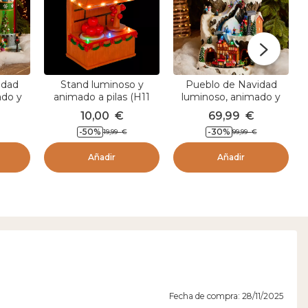
idad
Stand luminoso y
Pueblo de Navidad
ado y
animado a pilas (H11
luminoso, animado y
m
ca de
cm) Manzana de amor
musical (H40 cm)
10,00
€
69,99
€
Estación de Montaña
-50
%
-30
%
19,99
€
99,99
€
Añadir
Añadir
Fecha de compra: 28/11/2025