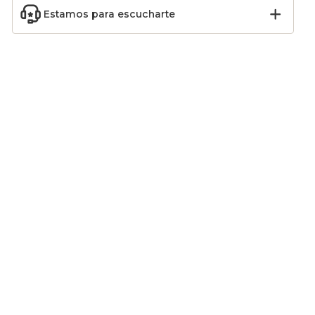
Estamos para escucharte
sa 16
Calendario de Adviento
Carruaje y caballos (H9
 verde
para decorar Arbol
cm) para el pueblo de
anco
multicolor
Navidad
6,29
€
49,99
€
-30
%
8,99
€
Añadir
Añadir