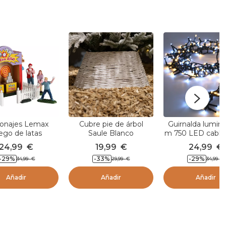
onajes Lemax
Cubre pie de árbol
Guirnalda lumino
ego de latas
Saule Blanco
m 750 LED cable
Lujo Bicolor Bl
24,99
€
19,99
€
24,99
€
cálido y frío
-29
%
-33
%
-29
%
34,99
€
29,99
€
34,99
€
Añadir
Añadir
Añadir