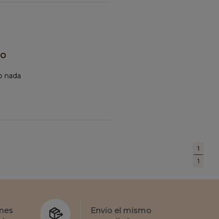
do
o nada
1
1
nes
Envío el mismo