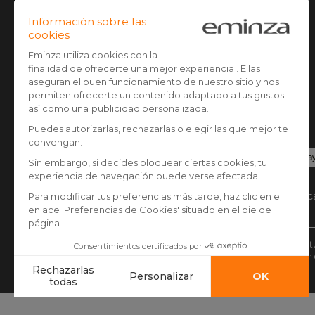
Administración de Cookies
Opiniones clientes
Pago seguro
Tarjeta de crédito, Paypal, Transferencia banca
Google/Apple pay
* Tienes 30 días (a patir de la recepción o recogida d
** Todos los pedidos realizados antes de las 14:00 h so