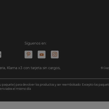
Síguenos en:
ria, Klarna x3 con tarjeta sin cargos,
© Copy
e tu paquete) para devolver los productos y ser reembolsado. Excepto los paqu
n enviados el mismo día