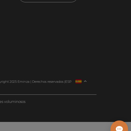
FRANCIA
right 2025 Eminza | Derechos reservados |
ESP
ITALIA
ALEMANIA
etes voluminosos
PAÍSES BAJOS
SUIZA
DANMARK