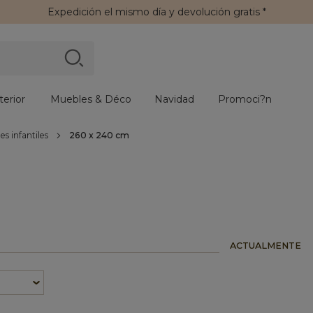
Expedición
el mismo día y
devolución gratis
*
erior
Muebles & Déco
Navidad
Promoci?n
les infantiles
260 x 240 cm
ACTUALMENTE