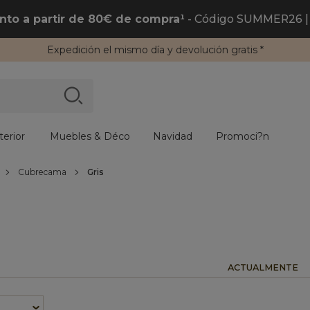
to a partir de 80€ de compra¹
- Código SUMMER26 | 
Expedición
el mismo día y
devolución gratis
*
erior
Muebles & Déco
Navidad
Promoci?n
Cubrecama
Gris
ACTUALMENTE