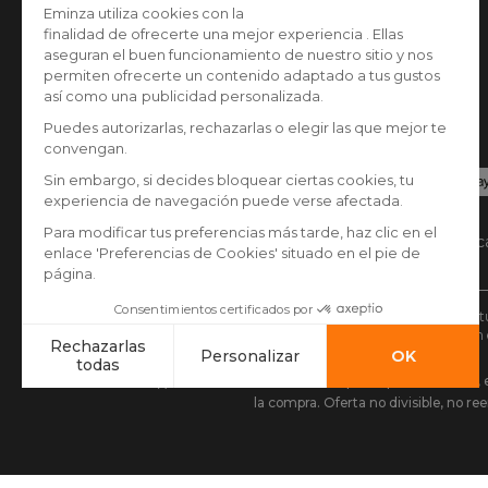
Opiniones clientes
Pago seguro
Tarjeta de crédito, Paypal, Transferencia banca
Google/Apple pay
* Tienes 30 días (a patir de la recepción o recogida d
** Todos los pedidos realizados antes de las 14:00 h so
(1) Descuento de 10 € en compras a partir de 80 €,
la compra. Oferta no divisible, no r