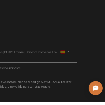
FRANCIA
right 2025 Eminza | Derechos reservados |
ESP
ITALIA
ALEMANIA
etes voluminosos
PAÍSES BAJOS
SUIZA
usive, introduciendo el código SUMMER26 al realizar
DANMARK
ad, y no válida para tarjetas regalo.