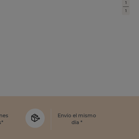
1
1
nes
Envío el mismo
s*
día *