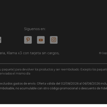
Síguenos en:
ria, Klarna x3 con tarjeta sin cargos,
© Copy
e tu paquete) para devolver los productos y ser reembolsado. Excepto los paqu
n enviados el mismo día
 excluidos gastos de envío. Oferta válida del 02/08/2026 al 06/08/2026 incl
eembolsable, no acumulable con otro código promocional o descuento de fidelid