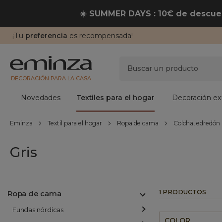
☀️ SUMMER DAYS : 10€ de descuen
¡Tu
preferencia
es recompensada!
DECORACIÓN PARA LA CASA
Novedades
Textiles para el hogar
Decoración ext
Eminza
Textil para el hogar
Ropa de cama
Colcha, edredón
Gris
1 PRODUCTOS
Ropa de cama
Fundas nórdicas
COLOR