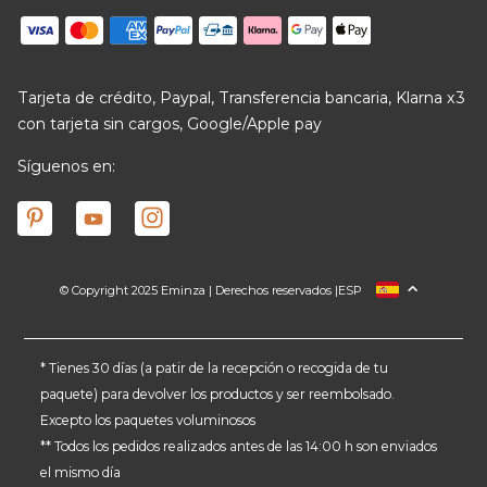
Tarjeta de crédito, Paypal, Transferencia bancaria, Klarna x3
con tarjeta sin cargos, Google/Apple pay
Síguenos en:
© Copyright 2025 Eminza | Derechos reservados |
ESP
FRANCIA
ITALIA
ALEMANIA
* Tienes 30 días (a patir de la recepción o recogida de tu
paquete) para devolver los productos y ser reembolsado.
PAÍSES BAJOS
Excepto los paquetes voluminosos
SUIZA
** Todos los pedidos realizados antes de las 14:00 h son enviados
DANMARK
el mismo día