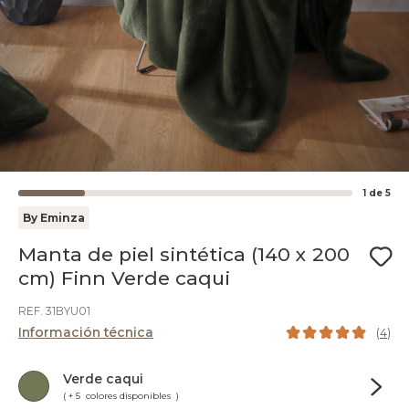
1
de
5
By Eminza
Manta de piel sintética (140 x 200
cm) Finn Verde caqui
REF. 31BYU01
Información técnica
(
4
)
Verde caqui
( + 5 colores disponibles )