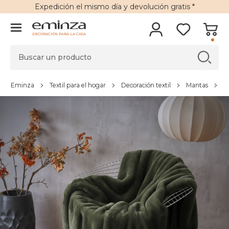
Expedición
el mismo día y
devolución gratis
*
DECORACIÓN PARA LA CASA
Eminza
Textil para el hogar
Decoración textil
Mantas
M