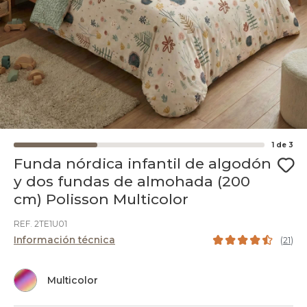
1
de
3
Funda nórdica infantil de algodón
y dos fundas de almohada (200
cm) Polisson Multicolor
REF. 2TE1U01
Información técnica
(
21
)
Multicolor