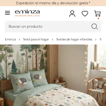
Expedición
el mismo día y
devolución gratis
*
DECORACIÓN PARA LA CASA
Eminza
Textil para el hogar
Textiles de hogar infantiles
Texti