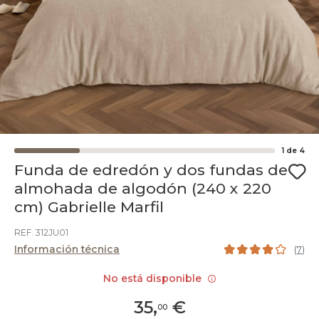
1
de
4
Funda de edredón y dos fundas de
almohada de algodón (240 x 220
cm) Gabrielle Marfil
REF. 312JU01
Información técnica
(
7
)
No está disponible
35
,
€
00