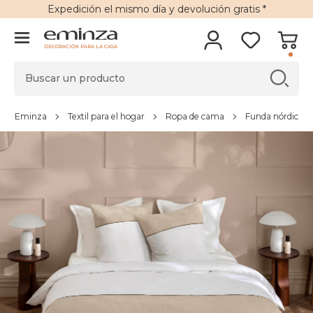
Expedición
el mismo día y
devolución gratis
*
DECORACIÓN PARA LA CASA
Eminza
Textil para el hogar
Ropa de cama
Funda nórdica