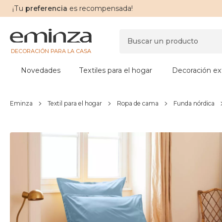
¡Tu
preferencia
es recompensada!
DECORACIÓN PARA LA CASA
Novedades
Textiles para el hogar
Decoración ext
Eminza
Textil para el hogar
Ropa de cama
Funda nórdica