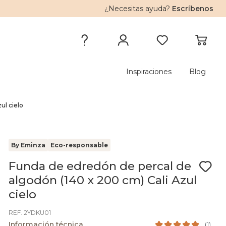
¿Necesitas ayuda?
Escríbenos
Inspiraciones
Blog
ul cielo
By Eminza
Eco-responsable
Funda de edredón de percal de
algodón (140 x 200 cm) Cali Azul
cielo
REF. 2YDKU01
Información técnica
(
1
)