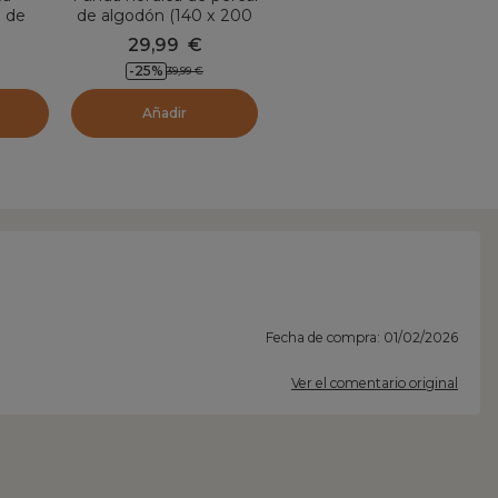
a de
de algodón (140 x 200
00 cm)
cm) Diane Azul Céladon
29,99
€
l
-
25
%
39,99
€
Añadir
Fecha de compra: 01/02/2026
Ver el comentario original