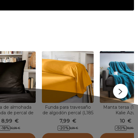
a de almohada
Funda para travesaño
Manta tersa (15
da de percal de
de algodón percal (L185
Kalie Azul
ón (80 x 80 cm)
cm) Cali Amarillo
8,99
€
7,99
€
10
€
Cali Negro
mostaza
-
18
%
-
20
%
-
50
%
10,99
€
9,99
€
19,99
€