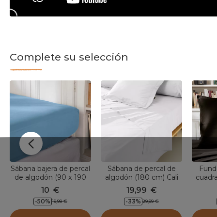
Complete su selección
Sábana bajera de percal
Sábana de percal de
Fund
de algodón (90 x 190
algodón (180 cm) Cali
cuadra
cm) Cali Azul cielo
Blanco
algod
10
€
19,99
€
-
50
%
-
33
%
19,99
€
29,99
€