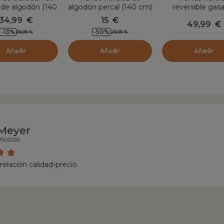
a de algodón (140
algodón percal (140 cm)
reversible gas
 cm) Nina Azul
Cali Azul trullo
algodón (140 x 2
34,99
€
15
€
49,99
€
noche
Gaïa iris Azu
-
13
%
-
50
%
39,99
€
29,99
€
Añadir
Añadir
Añadir
Meyer
/02/2026
relación calidad-precio