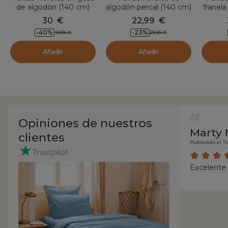
de algodón (140 cm)
algodón percal (140 cm)
franel
Constance Azul noche
Cali Azul marino
x 200
30
€
22,99
€
-
40
%
-
23
%
49,99
€
29,99
€
Añadir
Añadir
Opiniones de nuestros
Marty 
clientes
Publicado el 11
Excelente 