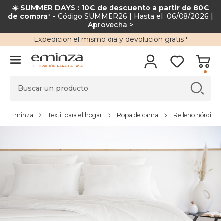
☀️ SUMMER DAYS : 10€ de descuento a partir de 80€
de compra¹
- Código SUMMER26 | Hasta el 06/08/2026 |
Aprovecha >
Expedición
el mismo día y
devolución gratis
*
DECORACIÓN PARA LA CASA
Eminza
Textil para el hogar
Ropa de cama
Relleno nórdico,