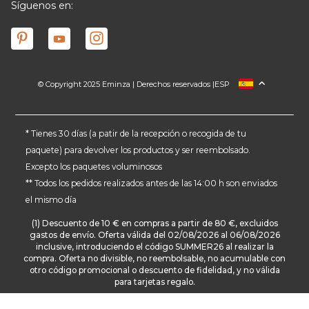
Síguenos en:
© Copyright 2025 Eminza | Derechos reservados |
ESP
FRANCIA
ITALIA
ALEMANIA
* Tienes 30 días (a patir de la recepción o recogida de tu
paquete) para devolver los productos y ser reembolsado.
PAÍSES BAJOS
Excepto los paquetes voluminosos
SUIZA
** Todos los pedidos realizados antes de las 14:00 h son enviados
DANMARK
el mismo día
(1) Descuento de 10 € en compras a partir de 80 €, excluidos
gastos de envío. Oferta válida del 02/08/2026 al 06/08/2026
inclusive, introduciendo el código SUMMER26 al realizar la
compra. Oferta no divisible, no reembolsable, no acumulable con
otro código promocional o descuento de fidelidad, y no válida
para tarjetas regalo.