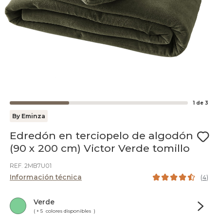
1
de
3
By Eminza
Edredón en terciopelo de algodón
(90 x 200 cm) Victor Verde tomillo
REF. 2MB7U01
Información técnica
(
4
)
Verde
( + 5 colores disponibles )