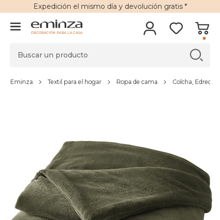
Expedición
el mismo día y
devolución gratis
*
DECORACIÓN PARA LA CASA
Eminza
Textil para el hogar
Ropa de cama
Colcha, Edredón