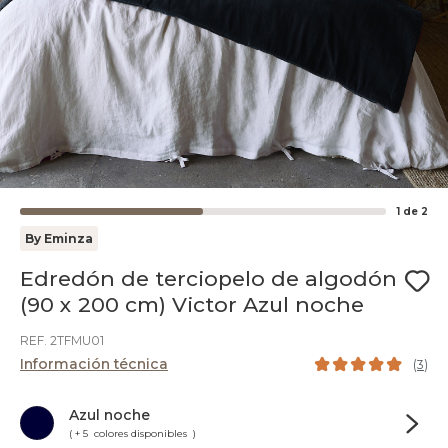
1
de
2
By Eminza
Edredón de terciopelo de algodón
(90 x 200 cm) Victor Azul noche
REF. 2TFMU01
Información técnica
(
3
)
Azul noche
( + 5 colores disponibles )