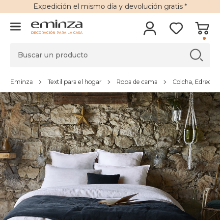
Expedición
el mismo día y
devolución gratis
*
DECORACIÓN PARA LA CASA
Eminza
Textil para el hogar
Ropa de cama
Colcha, Edredón