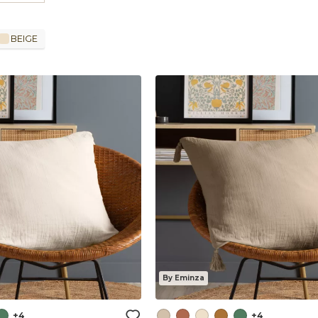
BEIGE
By Eminza
+4
+4