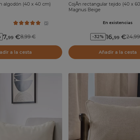
en algodón (40 x 40 cm)
CojÃ­n rectangular tejido (40 x 6
Magnus Beige
En existencias
(
5
)
7
,
16
,
8,99
24,
%
-32%
99
99
adir a la cesta
Añadir a la cesta