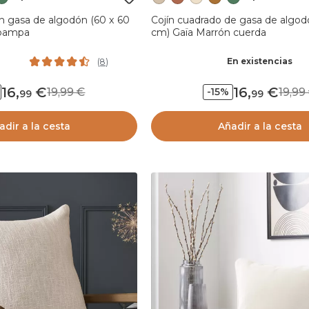
n gasa de algodón (60 x 60
Cojín cuadrado de gasa de algod
 pampa
cm) Gaïa Marrón cuerda
En existencias
(
8
)
16
,
16
,
19,99
19,
-15%
99
99
adir a la cesta
Añadir a la cesta