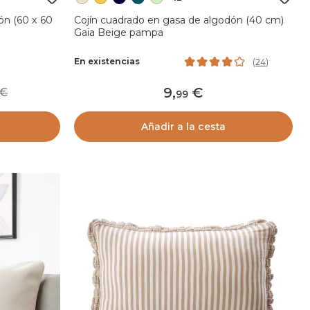
ón (60 x 60
Cojín cuadrado en gasa de algodón (40 cm)
Gaïa Beige pampa
En existencias
(
24
)
9
,
99
99
Añadir a la cesta