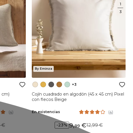
1
3
By Eminza
+3
0 cm)
Cojín cuadrado en algodón (45 x 45 cm) Pixel
con flecos Beige
En existencias
(
4
)
(
4
)
9
,
99
12,99
-23%
99