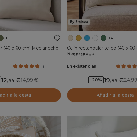
By Eminza
+1
+4
ar (40 x 60 cm) Medianoche
Cojín rectangular tejido (40 x 60
Beige grège
En existencias
(
1
)
12
,
19
,
14,99
24,
-20%
99
99
adir a la cesta
Añadir a la cesta