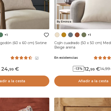
By Eminza
+1
+1
lgodón (60 x 60 cm) Sixtine
Cojín cuadrado (50 x 50 cm) Me
Beige arena
En existencias
(
2
)
24
,
12
,
14,
-13%
99
99
adir a la cesta
Añadir a la cesta