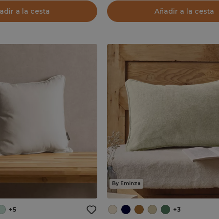
adir a la cesta
Añadir a la cesta
By Eminza
+5
+3