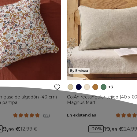
By Eminza
+3
en gasa de algodón (40 cm)
CojÃ­n rectangular tejido (40 x 6
e pampa
Magnus Marfil
En existencias
(
22
)
9
,
19
,
12,99
24,
%
-20%
99
99