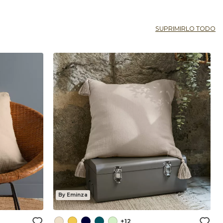
SUPRIMIRLO TODO
By Eminza
+12