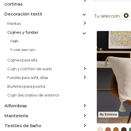
cortinas
Decoración textil
Tu selección:
Mantas
Cojines y fundas
Cojín
Funda para cojín
Cojines para silla
Cojín y colchón de suelo
Fundas para sofá, sillas
Burletes para puerta
Cojín decorativo de exterior
Alfombras
By Eminza
Mantelería
Textiles de baño