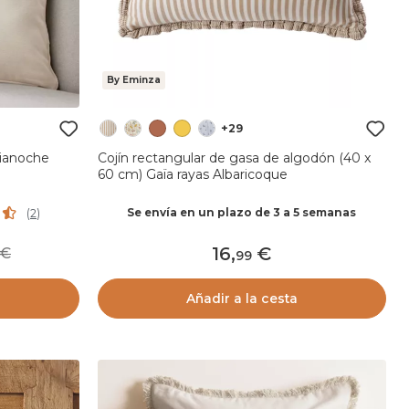
By Eminza
+29
dianoche
Cojín rectangular de gasa de algodón (40 x
60 cm) Gaïa rayas Albaricoque
Se envía en un plazo de 3 a 5 semanas
(
2
)
16
,
99
99
Añadir a la cesta