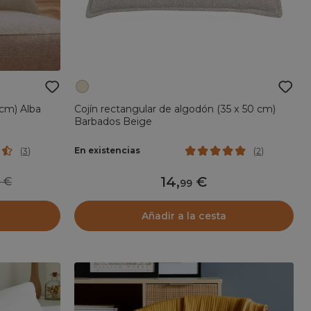
 cm) Alba
Cojín rectangular de algodón (35 x 50 cm)
Barbados Beige
En existencias
(
3
)
(
2
)
14
,
99
99
Añadir a la cesta