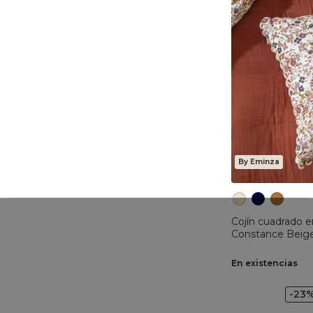
By Eminza
Cojín cuadrado 
Constance Beig
En existencias
-23