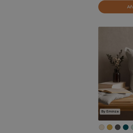
Añ
By Eminza