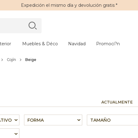
Expedición
el mismo día y
devolución gratis
*
erior
Muebles & Déco
Navidad
Promoci?n
Cojín
Beige
ACTUALMENTE
ATIVO
FORMA
TAMAÑO