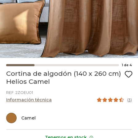
1
de
4
Cortina de algodón (140 x 260 cm)
Helios Camel
REF. 2ZOEU01
Información técnica
(
3
)
Camel
Tenemos en stock