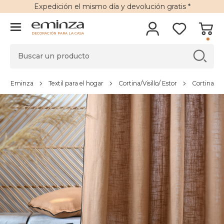
Expedición
el mismo día y
devolución gratis
*
DECORACIÓN PARA LA CASA
Eminza
Textil para el hogar
Cortina/Visillo/ Estor
Cortina