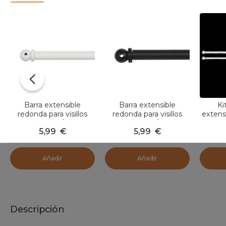
Barra extensible
Barra extensible
Ki
redonda para visillos
redonda para visillos
extens
(L60 - 80 cm /D7 mm)
(L60 - 80 cm /D7 mm)
redond
5,99
€
5,99
€
Pietro Blanco mate
Pietro Negro mate
Añadir
Añadir
Descripción