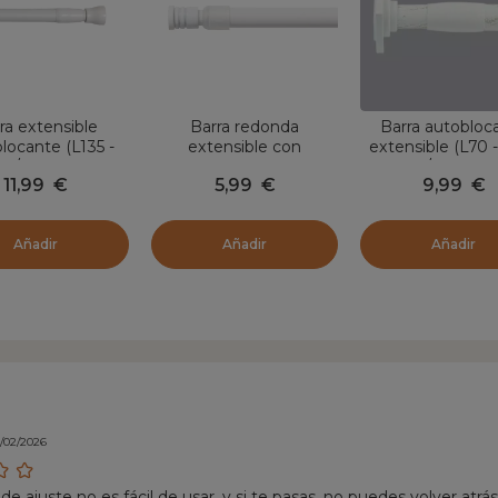
ra extensible
Barra redonda
Barra autobloc
locante (L135 -
extensible con
extensible (L70 
0 / D22 mm)
autobloqueo (L60 - 80
cm / D22 m
11,99
€
5,99
€
9,99
€
 Blanco satinado
cm / D10 mm) Pia
Cuadrado Bla
Blanco satinado
Añadir
Añadir
Añadir
1/02/2026
de ajuste no es fácil de usar, y si te pasas, no puedes volver atr