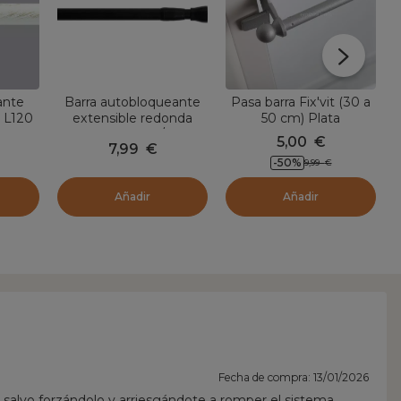
ante
Barra autobloqueante
Pasa barra Fix'vit (30 a
- L120
extensible redonda
50 cm) Plata
m)
(L70 - 120 cm / D22
5,00
€
7,99
€
nco
mm) Presión Negro
-50
%
9,99
€
satinado
Añadir
Añadir
Fecha de compra: 13/01/2026
ás salvo forzándolo y arriesgándote a romper el sistema