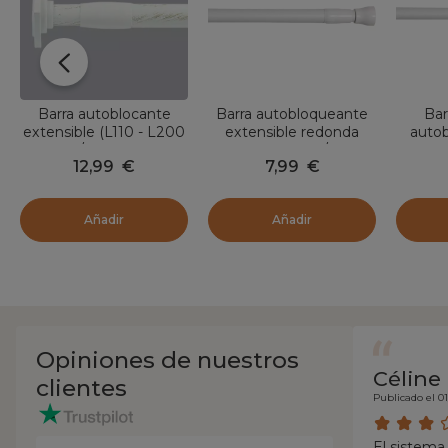
Barra autoblocante
Barra autobloqueante
Bar
extensible (L110 - L200
extensible redonda
autob
cm / D22 mm)
(L70 - 120 cm / D22
L25
12,99
€
7,99
€
Cuadrado Blanco
mm) Presión Blanco
Presión
satinado
Añadir
Añadir
Opiniones de nuestros
Céline
clientes
Publicado el 0
El sistema 