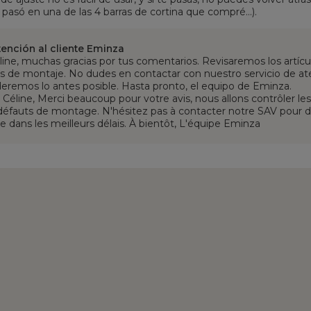
asó en una de las 4 barras de cortina que compré...).
tención al cliente Eminza
line, muchas gracias por tus comentarios. Revisaremos los artíc
s de montaje. No dudes en contactar con nuestro servicio de aten
eremos lo antes posible. Hasta pronto, el equipo de Eminza.
Céline, Merci beaucoup pour votre avis, nous allons contrôler les
défauts de montage. N'hésitez pas à contacter notre SAV pour d
e dans les meilleurs délais. À bientôt, L'équipe Eminza