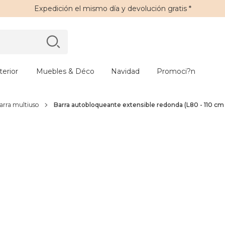
Expedición
el mismo día y
devolución gratis
*
erior
Muebles & Déco
Navidad
Promoci?n
arra multiuso
Barra autobloqueante extensible redonda (L80 - 110 cm