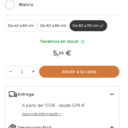
Blanco
De 40 a 60 cm
De 60 a 80 cm
De 80 a 110 cm
Tenemos en stock
5
,
€
99
Añadir a la cesta
Entrega
A partir del 11/08 - desde 5,99 €
para más información >
Devolución fácil