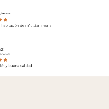
8/08/2025
 habitación de niño...tan mona
az
/01/2025
Muy buena calidad