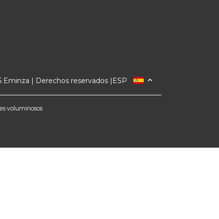
 Eminza | Derechos reservados |
ESP
FRANCIA
ITALIA
etes voluminosos
ALEMANIA
PAÍSES BAJOS
SUIZA
DANMARK