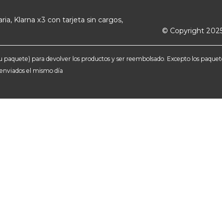
ria, Klarna x3 con tarjeta sin cargos,
© Copyright 2025
e tu paquete) para devolver los productos y ser reembolsado. Excepto los paqu
n enviados el mismo día