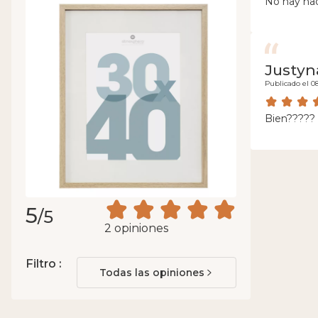
No hay na
Justyn
Publicado el 0
Bien?????
5
/5
2 opiniones
Filtro :
Todas las opiniones