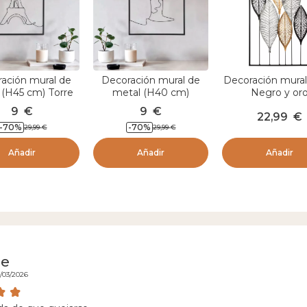
ación mural de
Decoración mural de
Decoración mural
 (H45 cm) Torre
metal (H40 cm)
Negro y or
iffel Negro
Estatua de la Libertad
9
€
9
€
22,99
€
Negro
-
70
%
-
70
%
29,99
€
29,99
€
Añadir
Añadir
Añadir
de
0/03/2026