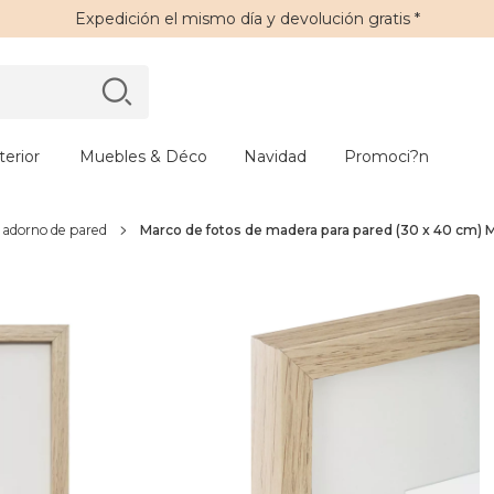
Expedición
el mismo día y
devolución gratis
*
erior
Muebles & Déco
Navidad
Promoci?n
y adorno de pared
Marco de fotos de madera para pared (30 x 40 cm) 