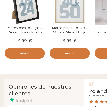
Marco para foto (18 x
Marco para foto (40 x
Decor
24 cm) Manu Negro
50 cm) Manu Beige
metal
E
4,99
€
9,99
€
Añadir
Añadir
Opiniones de nuestros
Yolan
clientes
Publicado el 1