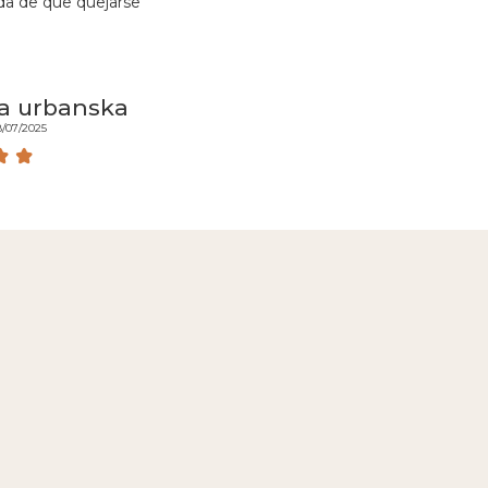
da de que quejarse
a urbanska
8/07/2025