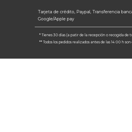
Tarjeta de crédito, Paypal, Transferencia banca
Google/Apple pay
* Tienes 30 días (a patir de la recepción o recogida d
** Todos los pedidos realizados antes de las 14:00 h so