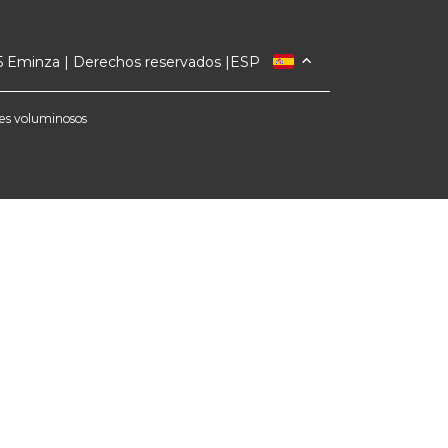
 Eminza | Derechos reservados |
ESP
FRANCIA
ITALIA
etes voluminosos
ALEMANIA
PAÍSES BAJOS
SUIZA
DANMARK