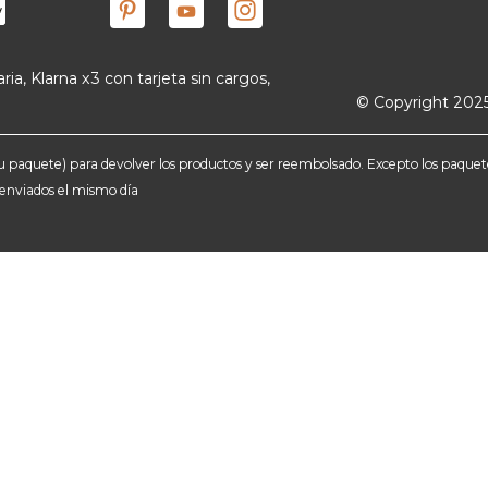
ria, Klarna x3 con tarjeta sin cargos,
© Copyright 2025
e tu paquete) para devolver los productos y ser reembolsado. Excepto los paqu
n enviados el mismo día