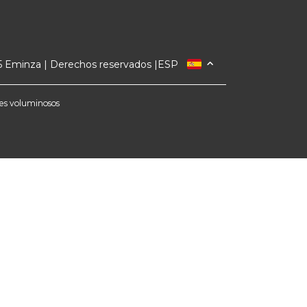
 Eminza | Derechos reservados |
ESP
FRANCIA
ITALIA
etes voluminosos
ALEMANIA
PAÍSES BAJOS
SUIZA
DANMARK