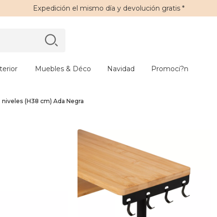
Expedición
el mismo día y
devolución gratis
*
erior
Muebles & Déco
Navidad
Promoci?n
 niveles (H38 cm) Ada Negra