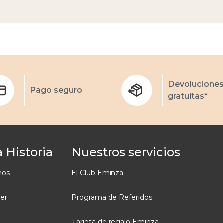
Devolucione
Pago seguro
gratuitas*
 Historia
Nuestros servicios
mos
El Club Eminza
ler
Programa de Referidos
Tarjeta de regalo Eminza