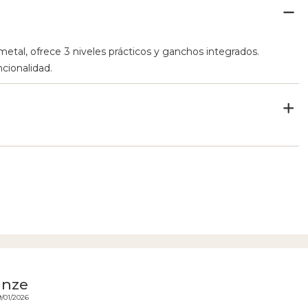
etal, ofrece 3 niveles prácticos y ganchos integrados.
cionalidad.
anze
9/01/2026