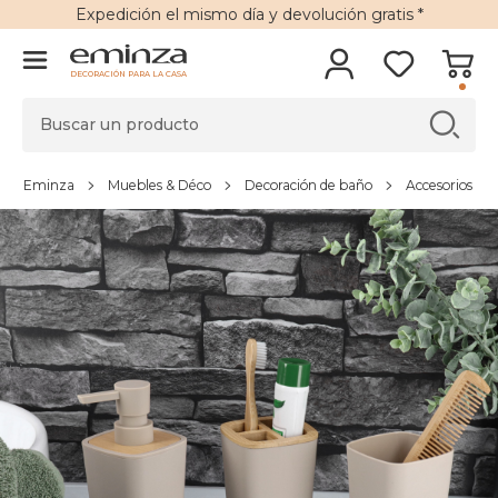
Expedición
el mismo día y
devolución gratis
*
DECORACIÓN PARA LA CASA
Eminza
Muebles & Déco
Decoración de baño
Accesorios de