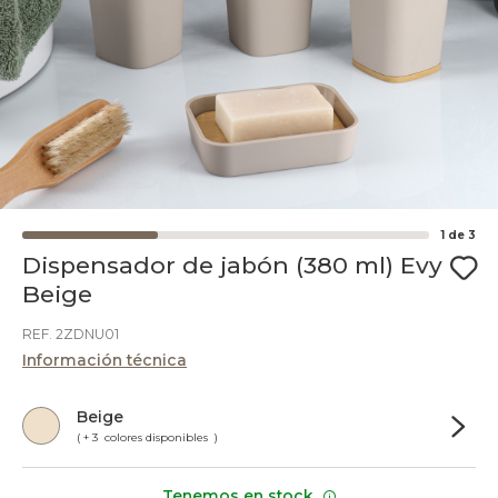
1
de
3
Dispensador de jabón (380 ml) Evy
Beige
REF. 2ZDNU01
Información técnica
Beige
( + 3 colores disponibles )
Tenemos en stock