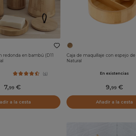
ón redonda en bambú (D11
Caja de maquillaje con espejo 
al
Natural
En existencias
(
4
)
7
,
9
,
99
99
adir a la cesta
Añadir a la cesta