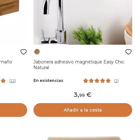
amaño
Jabonera adhesivo magnétique Easy Chic
Natural
En existencias
(
22
)
(
2
)
3
,
99
Añadir a la cesta