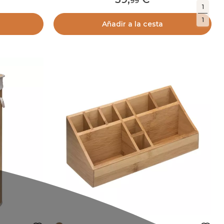
99
1
1
Añadir a la cesta