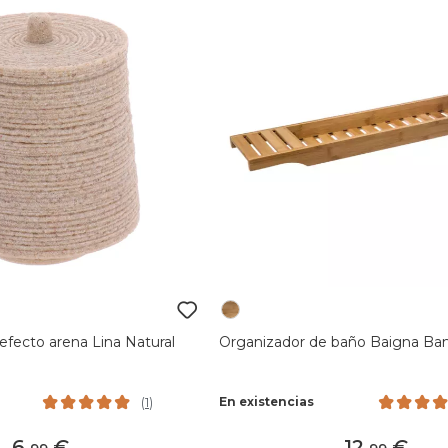
efecto arena Lina Natural
Organizador de baño Baigna B
En existencias
(
1
)
6
,
12
,