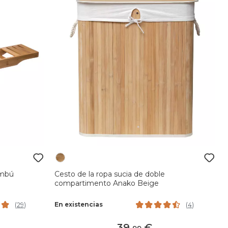
ambú
Cesto de la ropa sucia de doble
compartimento Anako Beige
En existencias
(
29
)
(
4
)
39
,