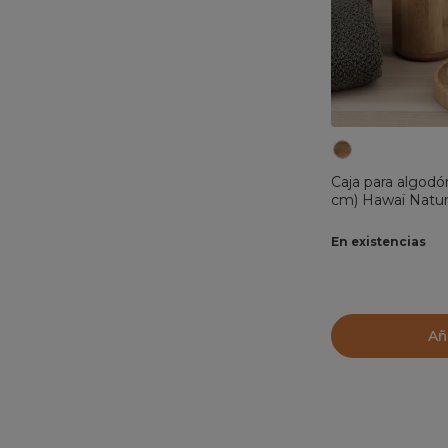
Caja para algod
cm) Hawaï Natur
En existencias
Añ