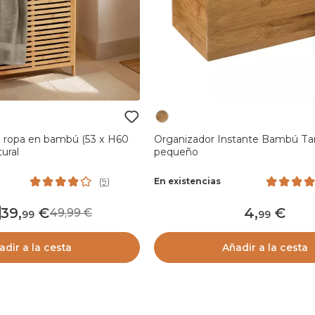
 ropa en bambú (53 x H60
Organizador Instante Bambú T
ural
pequeño
En existencias
(
9
)
39
,
4
,
49,99
99
99
adir a la cesta
Añadir a la cesta