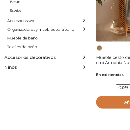
Basura
Espejos
Accesorios wc
Organizadores y muebles para baño
Mueble de baño
Textiles de baño
Accesorios decorativos
Mueble cesto de
cm) Armonía Nat
Niños
En existencias
-20%
Añ