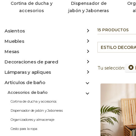
Cortina de ducha y
Dispensador de
Org
accesorios
jabón y Jaboneras
a
15 PRODUCTOS
Asientos
Muebles
ESTILO DECOR
Mesas
Decoraciones de pared
Tu selección:
Lámparas y apliques
Artículos de baño
Accesorios de baño
Cortina de ducha y accesorios
Dispensador de jabón y Jaboneras
Organizadores y almacenaje
Cesto para la ropa