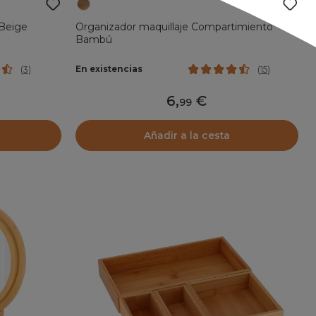
 Beige
Organizador maquillaje Compartimiento
Bambú
En existencias
(
3
)
(
15
)
6
,
99
Añadir a la cesta