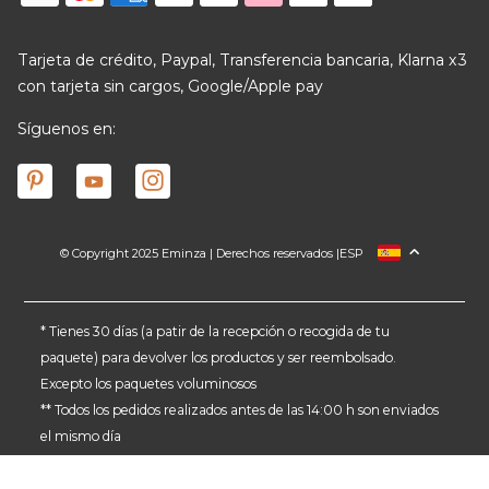
Tarjeta de crédito, Paypal, Transferencia bancaria, Klarna x3
con tarjeta sin cargos, Google/Apple pay
Síguenos en:
© Copyright 2025 Eminza | Derechos reservados |
ESP
FRANCIA
ITALIA
ALEMANIA
* Tienes 30 días (a patir de la recepción o recogida de tu
paquete) para devolver los productos y ser reembolsado.
PAÍSES BAJOS
Excepto los paquetes voluminosos
SUIZA
** Todos los pedidos realizados antes de las 14:00 h son enviados
DANMARK
el mismo día