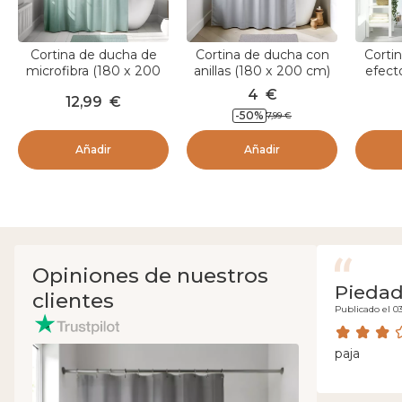
Cortina de ducha de
Cortina de ducha con
Corti
microfibra (180 x 200
anillas (180 x 200 cm)
efecto
cm) Gofrado Verde
Unicolor Gris claro
(180 x
4
€
12,99
€
eucalipto
-
50
%
7,99
€
Añadir
Añadir
Opiniones de nuestros
Pieda
clientes
Publicado el 0
paja