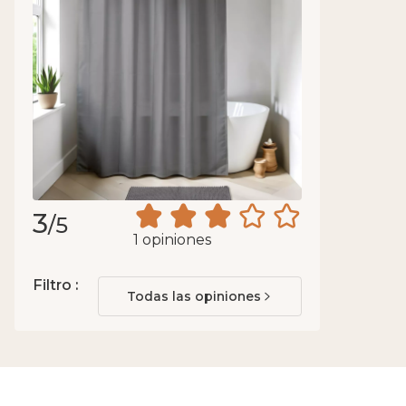
3
/5
1 opiniones
Filtro :
Todas las opiniones