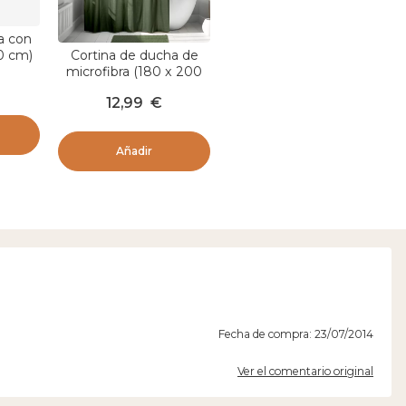
a con
Cortina de ducha de
00 cm)
microfibra (180 x 200
y
cm) Gofrado Verde kaki
12,99
€
Añadir
Fecha de compra: 23/07/2014
Ver el comentario original