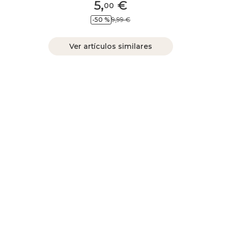
5
,
€
00
-50 %
9,99 €
Ver artículos similares