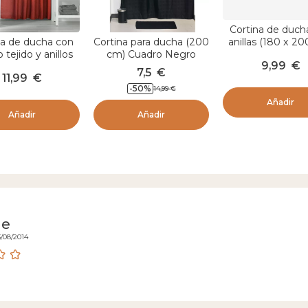
na de ducha con
Cortina para ducha (200
Cortina de duch
 tejido y anillos
cm) Cuadro Negro
anillas (180 x 2
 200 cm) Cuarzo
Uni Azul re
7,5
€
11,99
€
9,99
€
Terracota
-
50
%
14,99
€
Añadir
Añadir
Añadir
de
3/08/2014