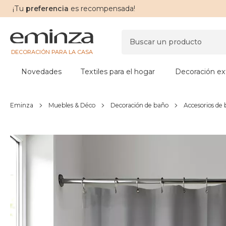
¡Tu
preferencia
es recompensada!
DECORACIÓN PARA LA CASA
Novedades
Textiles para el hogar
Decoración ext
Eminza
Muebles & Déco
Decoración de baño
Accesorios de