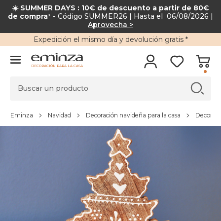
☀️ SUMMER DAYS : 10€ de descuento a partir de 80€
de compra¹
- Código SUMMER26 | Hasta el 06/08/2026 |
Aprovecha >
Expedición
el mismo día y
devolución gratis
*
DECORACIÓN PARA LA CASA
Eminza
Navidad
Decoración navideña para la casa
Decoraci