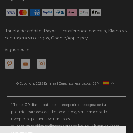
Tarjeta de crédito, Paypal, Transferencia bancaria, Klarna x3
con tarjeta sin cargos, Google/Apple pay
Síguenos en:
© Copyright 2025 Eminza | Derechos reservados |
ESP
FRANCIA
ITALIA
ALEMANIA
* Tienes 30 días (a patir de la recepción o recogida de tu
paquete) para devolver los productos y ser reembolsado.
PAÍSES BAJOS
Excepto los paquetes voluminosos
SUIZA
** Todos los pedidos realizados antes de las 14:00 h son enviados
DANMARK