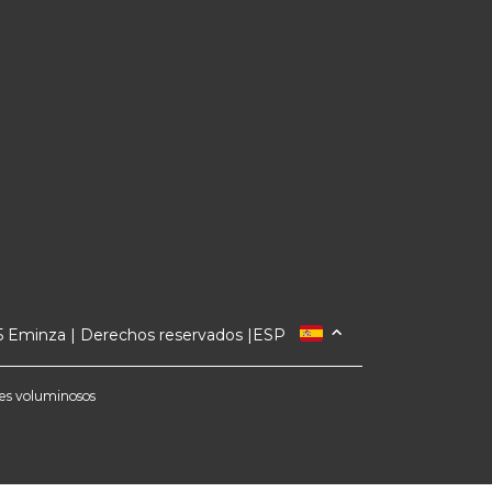
 Eminza | Derechos reservados |
ESP
FRANCIA
ITALIA
etes voluminosos
ALEMANIA
PAÍSES BAJOS
SUIZA