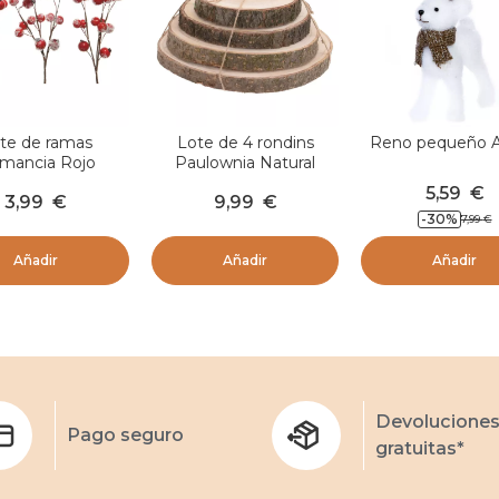
te de ramas
Lote de 4 rondins
Reno pequeño A
mancia Rojo
Paulownia Natural
5,59
€
3,99
€
9,99
€
-
30
%
7,99
€
Añadir
Añadir
Añadir
Devolucione
Pago seguro
gratuitas*