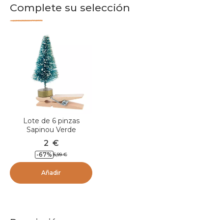
Complete su selección
Lote de 6 pinzas
Sapinou Verde
2
€
-
67
%
5,99
€
Añadir