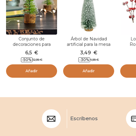
Conjunto de
Árbol de Navidad
Lo
decoraciones para
artificial para la mesa
Ro
dispersar Pinos en lote
Forêt enneigée Verde
6,5
€
3,49
€
de 12 Verde
-
50
%
-
30
%
12,99
€
4,99
€
Añadir
Añadir
Escríbenos