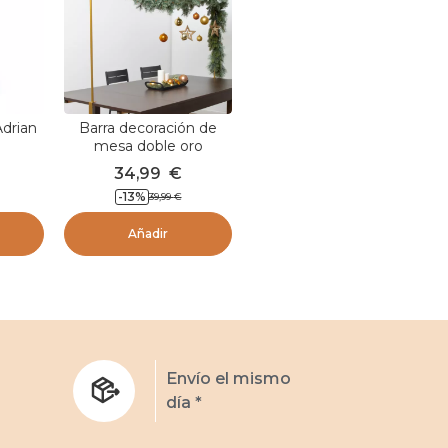
drian
Barra decoración de
mesa doble oro
34,99
€
-
13
%
39,99
€
Añadir
s
Envío el mismo
día *