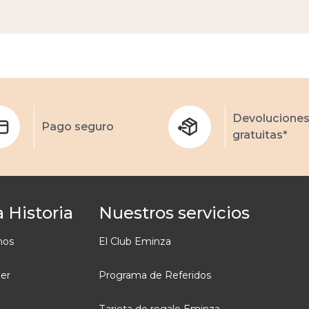
Devolucione
Pago seguro
gratuitas*
 Historia
Nuestros servicios
mos
El Club Eminza
ler
Programa de Referidos
Tarjeta de regalo Eminza