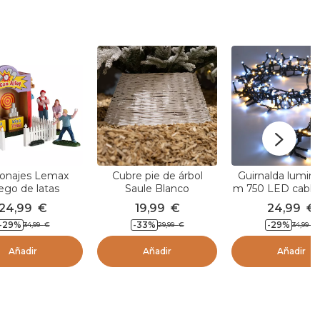
onajes Lemax
Cubre pie de árbol
Guirnalda lumino
ego de latas
Saule Blanco
m 750 LED cable
Lujo Bicolor Bl
24,99
€
19,99
€
24,99
€
cálido y frío
-29
%
-33
%
-29
%
34,99
€
29,99
€
34,99
€
Añadir
Añadir
Añadir