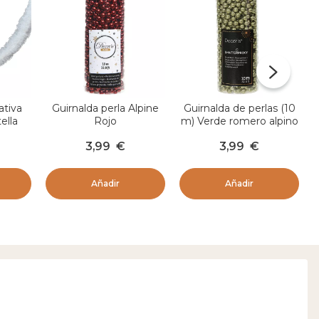
ativa
Guirnalda perla Alpine
Guirnalda de perlas (10
ella
Rojo
m) Verde romero alpino
co
3,99
€
3,99
€
Añadir
Añadir