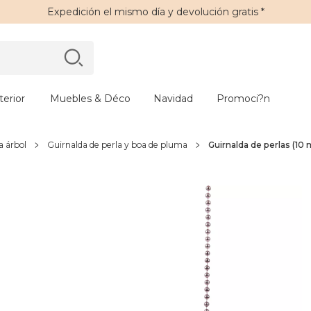
Expedición
el mismo día y
devolución gratis
*
erior
Muebles & Déco
Navidad
Promoci?n
a árbol
Guirnalda de perla y boa de pluma
Guirnalda de perlas (10