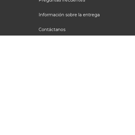
Información sobre la entrega
Contáctanos
Condiciones generales de venta
Aviso legal
Administración de Cookies
Opiniones clientes
Pago seguro