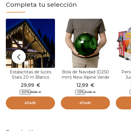
Completa tu selección
Estalactitas de luces
Bola de Navidad (D250
Pers
Stars 20 m Blanco
mm) New Alpine Verde
Ju
cálido 490 LED CB
29,99
€
12,99
€
-50
%
-13
%
59,99
€
14,99
€
Añadir
Añadir