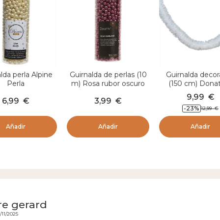
lda perla Alpine
Guirnalda de perlas (10
Guirnalda decor
Perla
m) Rosa rubor oscuro
(150 cm) Donat
Alpine
encaje Blan
9,99
€
6,99
€
3,99
€
-23
%
12,99
€
Añadir
Añadir
Añadir
e gerard
/11/2025