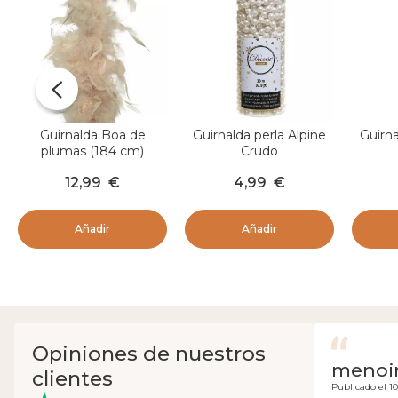
Guirnalda Boa de
Guirnalda perla Alpine
Guirna
plumas (184 cm)
Crudo
Deluxe Perla
12,99
€
4,99
€
Añadir
Añadir
Opiniones de nuestros
menoir
clientes
Publicado el 10