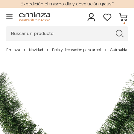
Expedición
el mismo día y
devolución gratis
*
DECORACIÓN PARA LA CASA
Eminza
Navidad
Bola y decoración para árbol
Guirnalda par