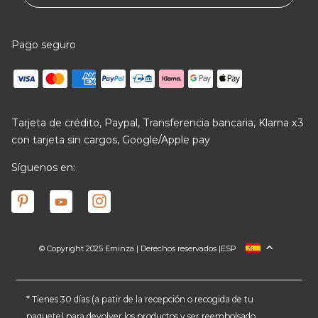
Pago seguro
Tarjeta de crédito, Paypal, Transferencia bancaria, Klarna x3
con tarjeta sin cargos, Google/Apple pay
Síguenos en:
© Copyright 2025 Eminza | Derechos reservados |
ESP
FRANCIA
ITALIA
ALEMANIA
* Tienes 30 días (a patir de la recepción o recogida de tu
paquete) para devolver los productos y ser reembolsado.
PAÍSES BAJOS