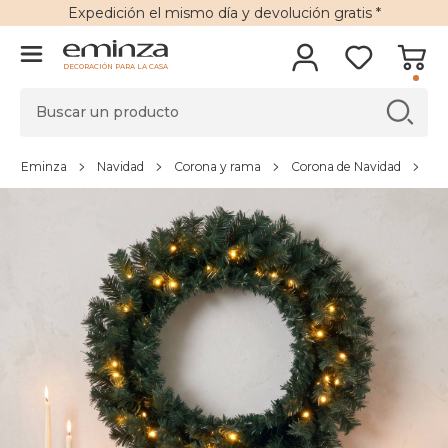
Expedición
el mismo día y
devolución gratis
*
DECORACIÓN PARA LA CASA
Eminza
Navidad
Corona y rama
Corona de Navidad
Co